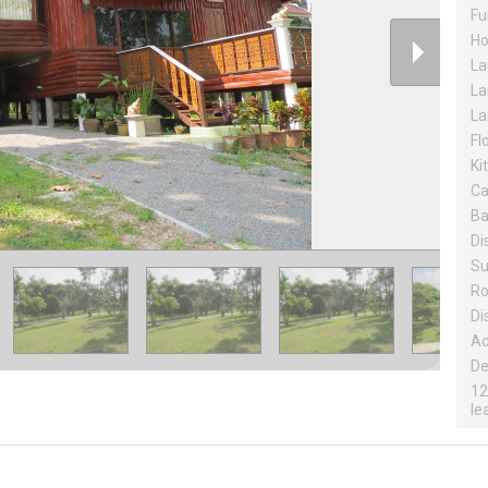
Fu
Ho
La
La
La
Fl
Ki
Ca
Ba
Dis
Su
Ro
Di
Ad
De
12
le