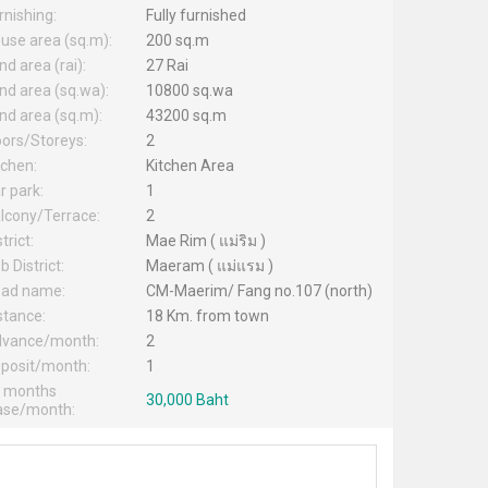
rnishing:
Fully furnished
use area (sq.m):
200 sq.m
nd area (rai):
27 Rai
nd area (sq.wa):
10800 sq.wa
nd area (sq.m):
43200 sq.m
oors/Storeys:
2
tchen:
Kitchen Area
r park:
1
lcony/Terrace:
2
trict:
Mae Rim ( แม่ริม )
b District:
Maeram ( แม่แรม )
ad name:
CM-Maerim/ Fang no.107 (north)
stance:
18 Km. from town
vance/month:
2
posit/month:
1
 months
30,000 Baht
ase/month: