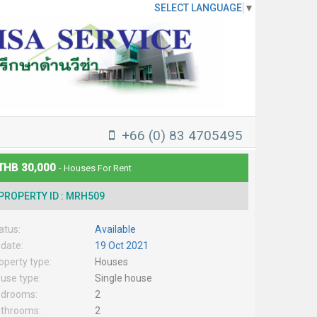
SELECT LANGUAGE
▼
+66 (0) 83 4705495
THB 30,000
- Houses For Rent
PROPERTY ID : MRH509
atus:
Available
date:
19 Oct 2021
operty type:
Houses
use type:
Single house
drooms:
2
throoms:
2