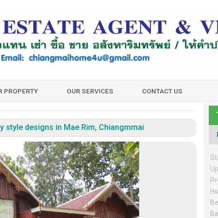
UR PROPERTY
OUR SERVICES
CONTACT US
try style designs in Mae Rim, Chiangmmai
St
Up
Pr
Ho
Be
Ba