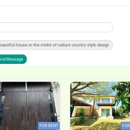
nd Message
FOR RENT
FOR