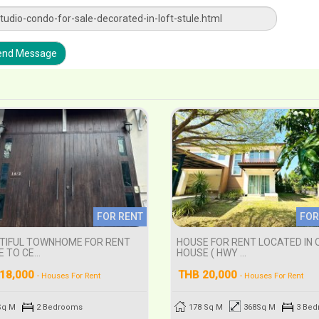
nd Message
FOR RENT
FOR
TIFUL TOWNHOME FOR RENT
HOUSE FOR RENT LOCATED IN 
 TO CE...
HOUSE ( HWY ...
18,000
THB 20,000
- Houses For Rent
- Houses For Rent
Sq M
2 Bedrooms
178 Sq M
368Sq M
3 Be