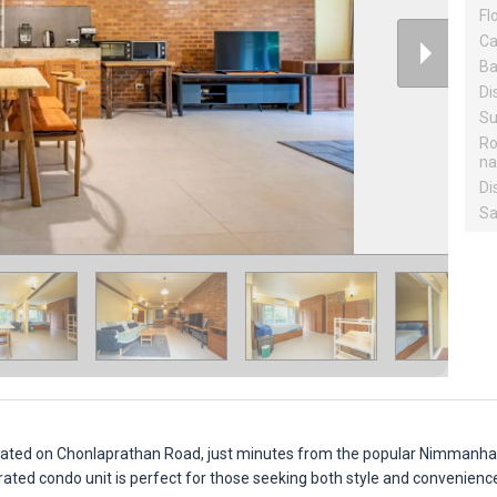
Fl
Ca
Ba
Dis
Su
R
na
Di
Sa
 located on Chonlaprathan Road, just minutes from the popular Nimmanh
rated condo unit is perfect for those seeking both style and convenienc