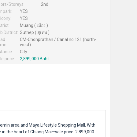
oors/Storeys:
2nd
r park:
YES
lcony:
YES
trict:
Muang ( เมือง )
b District:
Suthep ( สุเทพ )
oad
CM-Chonprathan / Canal no.121 (north-
me:
west)
stance:
City
le price:
2,899,000 Baht
aemin area and Maya Lifestyle Shopping Mall. With
e in the heart of Chiang Mai—sale price: 2,899,000