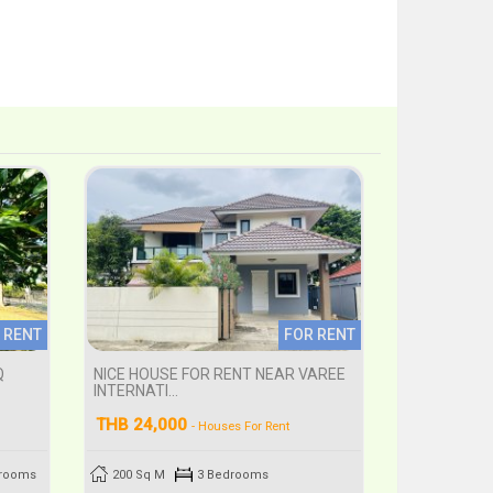
 RENT
FOR RENT
Q
NICE HOUSE FOR RENT NEAR VAREE
INTERNATI...
THB 24,000
- Houses For Rent
drooms
200 Sq M
3 Bedrooms