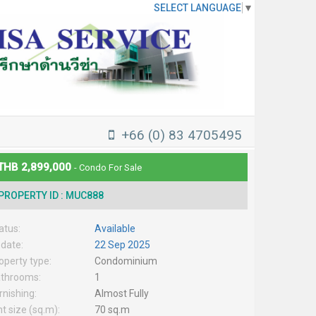
SELECT LANGUAGE
▼
+66 (0) 83 4705495
THB 2,899,000
- Condo For Sale
PROPERTY ID : MUC888
atus:
Available
date:
22 Sep 2025
operty type:
Condominium
throoms:
1
rnishing:
Almost Fully
nt size (sq.m):
70 sq.m