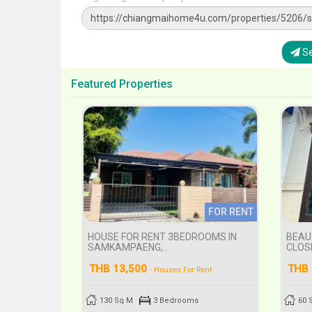
Se
Featured Properties
FOR RENT
HOUSE FOR RENT 3BEDROOMS IN
BEAU
SAMKAMPAENG,...
CLOSE
THB 13,500
THB 
- Houses For Rent
130 Sq M
3 Bedrooms
60 