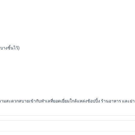
บางชิ้นไว้)
มสะดวกสบายเข้ากับทำเลที่ยอดเยี่ยมใกล้แหล่งช้อปปิ้ง ร้านอาหาร และย่านไล