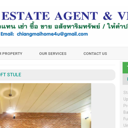
UR PROPERTY
OUR SERVICES
CONTACT US
OFT STULE
St
Up
Pr
Ba
Fu
Ui